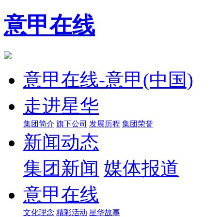
意甲在线
意甲在线-意甲(中国)
走进星华
集团简介
旗下公司
发展历程
集团荣誉
新闻动态
集团新闻
媒体报道
意甲在线
文化理念
精彩活动
星华故事