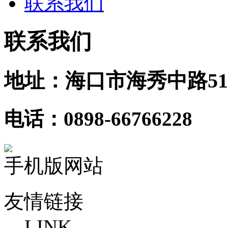
联系我们
联系我们
地址：海口市海秀中路51
电话：0898-66766228
手机版网站
友情链接
LINK