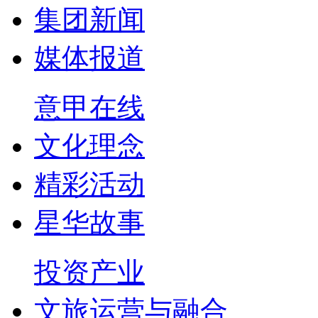
集团新闻
媒体报道
意甲在线
文化理念
精彩活动
星华故事
投资产业
文旅运营与融合