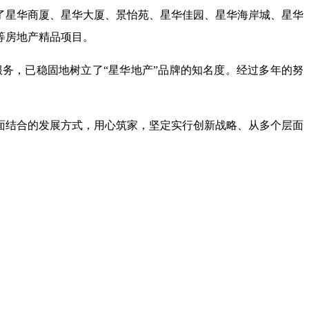
了星华商厦、星华大厦、景怡苑、星华佳园、星华海岸城、星华
等房地产精品项目。
务，已稳固地树立了“星华地产”品牌的知名度。经过多年的努
面结合的发展方式，用心筑家，坚定实行创新战略、从多个层面