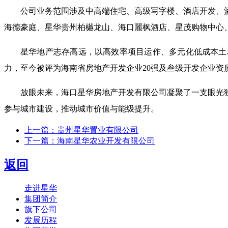
公司业务范围涉及中高端住宅、高级写字楼、酒店开发、
海德豪庭、星华贵州柏樾龙山、海口麗枫酒店、星茂购物中心
星华地产志存高远，以高效率项目运作、多元化低成本土
力，至今被评为海南省房地产开发企业20强及叁级开发企业资
放眼未来，海口星华房地产开发有限公司凝聚了一支眼光
参与城市建设，推动城市价值与能级提升。
上一篇：贵州星华置业有限公司
下一篇：海南星华农业开发有限公司
返回
走进星华
集团简介
旗下公司
发展历程