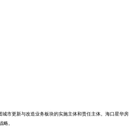
团城市更新与改造业务板块的实施主体和责任主体。海口星华房
战略。