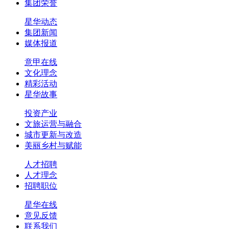
集团荣誉
星华动态
集团新闻
媒体报道
意甲在线
文化理念
精彩活动
星华故事
投资产业
文旅运营与融合
城市更新与改造
美丽乡村与赋能
人才招聘
人才理念
招聘职位
星华在线
意见反馈
联系我们