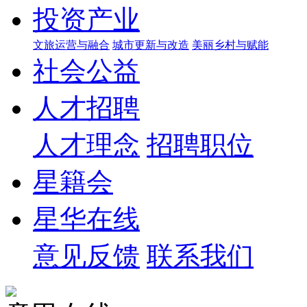
投资产业
文旅运营与融合
城市更新与改造
美丽乡村与赋能
社会公益
人才招聘
人才理念
招聘职位
星籍会
星华在线
意见反馈
联系我们