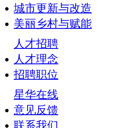
城市更新与改造
美丽乡村与赋能
人才招聘
人才理念
招聘职位
星华在线
意见反馈
联系我们