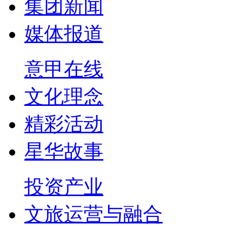
集团新闻
媒体报道
意甲在线
文化理念
精彩活动
星华故事
投资产业
文旅运营与融合