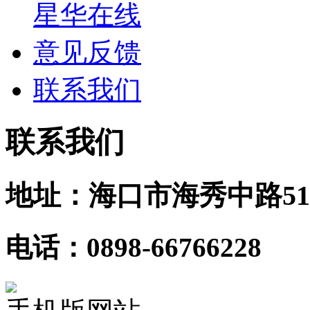
星华在线
意见反馈
联系我们
联系我们
地址：海口市海秀中路51
电话：0898-66766228