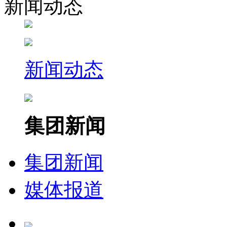
新闻动态
新闻动态
集团新闻
集团新闻
媒体报道