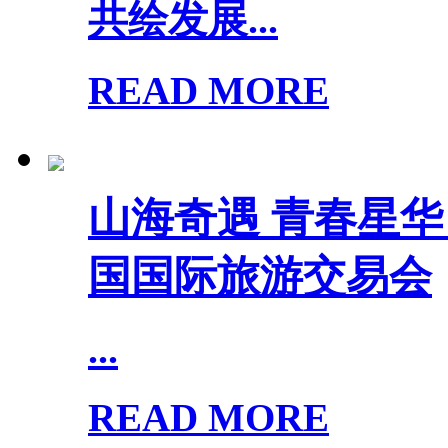
共绘发展...
READ MORE
山海奇遇 青春星华 |
国国际旅游交易会
...
READ MORE