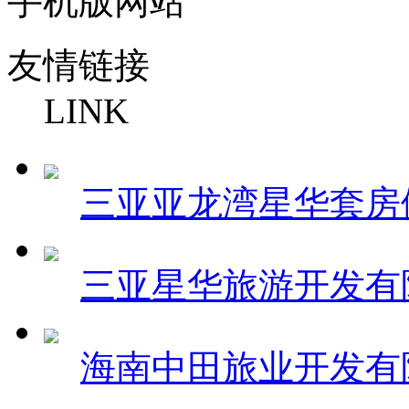
手机版网站
友情链接
LINK
三亚亚龙湾星华套房
三亚星华旅游开发有
海南中田旅业开发有