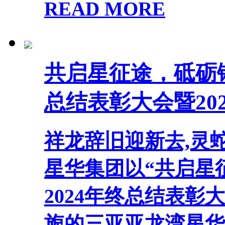
READ MORE
共启星征途，砥砺铸华
总结表彰大会暨20
祥龙辞旧迎新去,灵蛇纳
星华集团以“共启星
2024年终总结表彰
旎的三亚亚龙湾星华